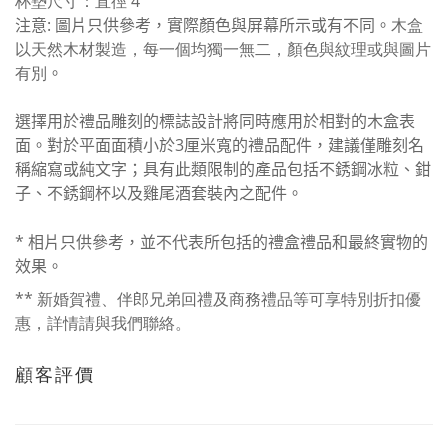
杯墊尺寸：直徑 4″
注意
:
圖片只供參考，實際顏色與屏幕所示或有不同。
木盒
以天然木材製造，每一個均獨一無二，顏色與紋理或與圖片
有別
。
選擇用於禮品雕刻的標誌設計將同時應用於相對的木盒表
面。對於平面面積小於
3
厘米寬的禮品配件，建議僅雕刻名
稱縮寫或純文字；具有此類限制的產品包括不銹鋼冰粒、鉗
子、不銹鋼杯以及雞尾酒套裝內之配件。
*
相片只供參考，並不代表所包括的禮盒禮品和最終實物的
效果。
** 新婚賀禮、伴郎兄弟回禮及商務禮品等可享特別折扣優
惠，詳情請與我們聯絡。
顧客評價