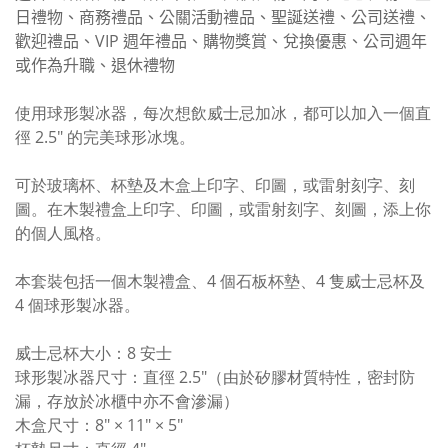
日禮物、商務禮品、公關活動禮品、聖誕送禮、公司送禮、
歡迎禮品、
VIP
週年禮品、購物獎賞、兌換優惠、公司週年
或作為升職、退休禮物
使用球形製冰器，每次想飲威士忌加冰，都可以加入一個直
徑 2.5″ 的完美球形冰塊。
可於玻璃杯、杯墊及木盒上印字、印圖，或雷射刻字、刻
圖。在木製禮盒上印字、印圖，或雷射刻字、刻圖，添上你
的個人風格。
本套裝包括一個木製禮盒、4 個石板杯墊、4 隻威士忌杯及
4 個球形製冰器。
威士忌杯大小：8 安士
球形製冰器尺寸：直徑 2.5″（由於矽膠材質特性，密封防
漏，存放於冰櫃中亦不會滲漏）
木盒尺寸：8″ × 11″ × 5″