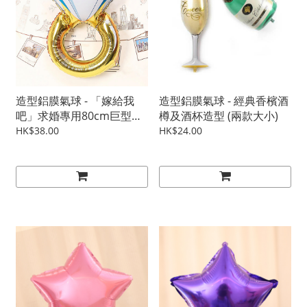
造型鋁膜氣球 - 「嫁給我
造型鋁膜氣球 - 經典香檳酒
吧」求婚專用80cm巨型鑽
樽及酒杯造型 (兩款大小)
戒
HK$38.00
HK$24.00