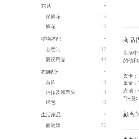
花見
保鮮花
15
鮮花
15
禮物搭配
商品
心意咭
37
生活中
慶祝用品
44
的他和
衣飾配件
賀卡：10
首飾
14
重量：7
產地：
袖扣及領帶夾
3
*注意
銀包
10
顧客
生活家品
寵物奴
26