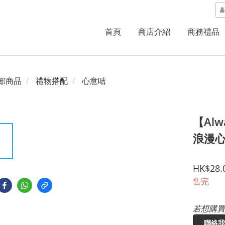
首頁
商店介紹
商務禮品
部商品
禮物搭配
心意咭
【Alw
浪漫心
HK$28.
售完
若想購買
聯絡我