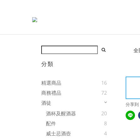
全
分類
精選商品
16
商務禮品
72
酒徒
分享到
酒杯及醒酒器
20
配件
8
威士忌酒壺
4