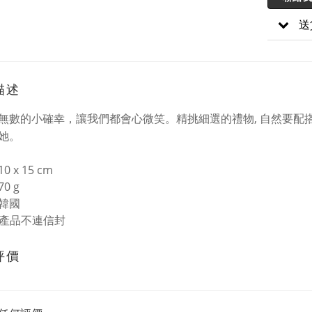
送
描述
無數的小確幸，讓我們都會心微笑。精挑細選的禮物, 自然要配
她。
 x 15 cm
0 g
韓國
: 產品不連信封
評價