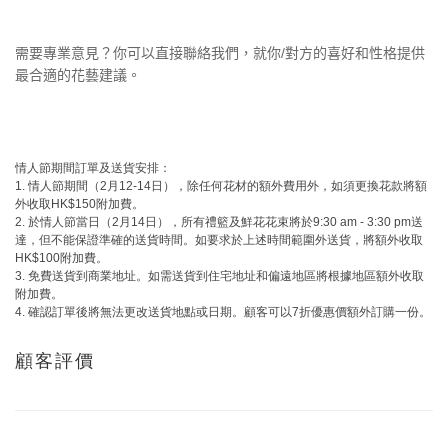
需要專業意見？你可以直接聯絡我們，就你
/
對方的喜好和性格提供
最合適的花藝建議。
情人節期間訂單及送貨安排：
1.
情人節期間（
2
月
12-14
日），除任何花材的額外費用外，如須更換花款將額
外收取
HK$150
附加費。
2.
於情人節當日（
2
月
14
日），所有禮籃及鮮花花束將於
9:30 am - 3:30 pm
送
達，但不能保證準確的送貨時間。如要求於上述時間範圍外送貨，將額外收取
HK$100
附加費。
3.
免費送貨到商業地址。如需送貨到住宅地址和偏遠地區將根據地區額外收取
附加費。
4.
確認訂單後將無法更改送貨地點或日期。顧客可以
7
折優惠價額外訂購一份。
顧客評價