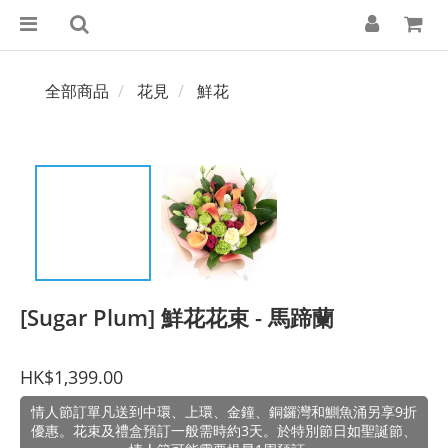
全部商品
花見
鮮花
[Sugar Plum] 鮮花花束 - 馬蹄蘭
HK$1,399.00
情人節訂單凡送到中環、上環、金鐘、銅鑼灣和鰂魚涌另享9折
優惠。花束及禮盒預訂一般需時約3天。於特別節日如聖誕節、