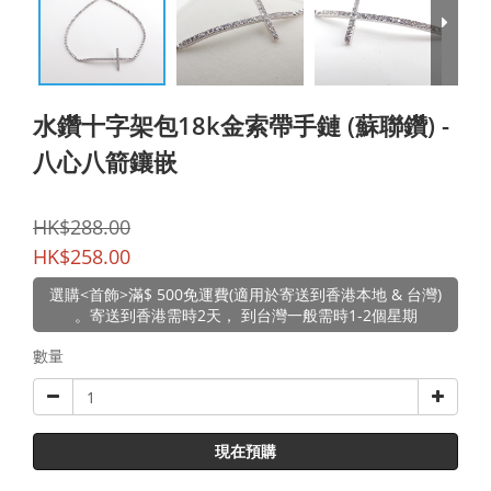
水鑽十字架包18k金索帶手鏈 (蘇聯鑽) -
八心八箭鑲嵌
HK$288.00
HK$258.00
選購<首飾>滿$ 500免運費(適用於寄送到香港本地 & 台灣)
。寄送到香港需時2天， 到台灣一般需時1-2個星期
數量
現在預購