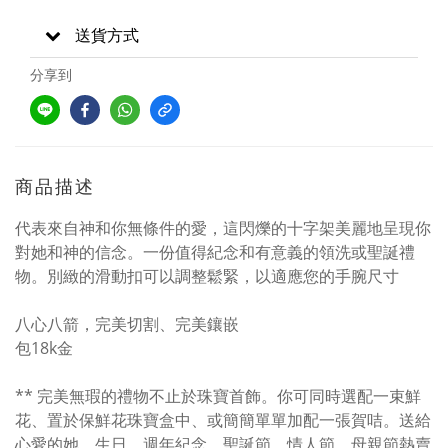
送貨方式
分享到
商品描述
代表來自神和你無條件的愛，這閃爍的十字架美麗地呈現你
對她和神的信念。一份值得紀念和有意義的領洗或聖誕禮
物。別緻的滑動扣可以調整鬆緊，以適應您的手腕尺寸
八心八箭，完美切割、完美鑲嵌
包18k金
** 完美無瑕的禮物不止於珠寶首飾。你可同時選配一束鮮
花、置於保鮮花珠寶盒中、或簡簡單單加配一張賀咭。送給
心愛的她，生日、週年紀念、聖誕節、情人節、母親節熱賣