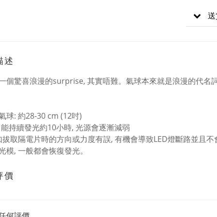
送
描述
一個驚喜浪漫的surprise, 其實唔難。氣球本來就是浪漫的代名
: 約28-30 cm (12吋)
燈: 能持續發光約10小時, 光源會逐漸減弱
 如拔取隔電片時的方向或力度有誤, 有機會導致LED燈斷路並且
光模, 一般都會恢復發光。
評價
任何評價