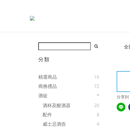
全
分類
精選商品
16
商務禮品
72
酒徒
分享到
酒杯及醒酒器
20
配件
8
威士忌酒壺
4