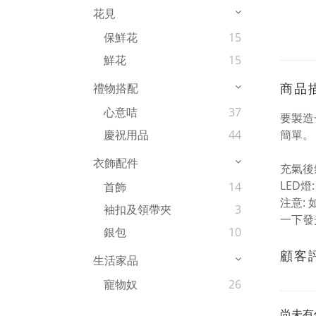
花見
保鮮花
15
鮮花
15
商品
禮物搭配
心意咭
37
要製造
簡單。
慶祝用品
44
衣飾配件
充氣後氣球
LED
首飾
14
注意:
袖扣及領帶夾
3
一下發
銀包
10
顧客
生活家品
寵物奴
26
尚未有