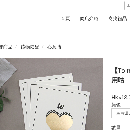
首頁
商店介紹
商務禮品
部商品
禮物搭配
心意咭
【To 
用咭
HK$18.
顏色
數量