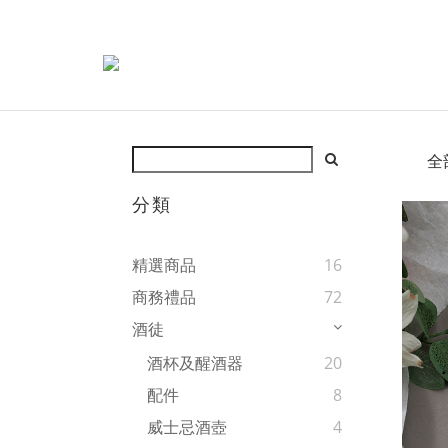
全
分類
精選商品
16
商務禮品
72
酒徒
酒杯及醒酒器
20
配件
8
威士忌酒壺
4