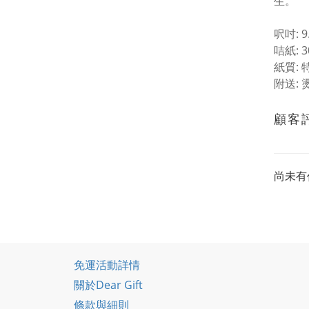
生。
呎吋: 9.
咭紙: 3
紙質: 
附送:
顧客
尚未有
免運活動詳情
關於Dear Gift
條款與細則