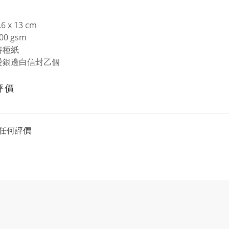
6 x 13 cm
00 gsm
特種紙
 燙銀邊白信封乙個
評價
任何評價